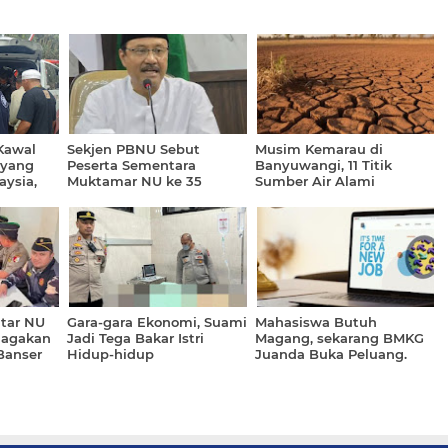
Kawal
Sekjen PBNU Sebut
Musim Kemarau di
 yang
Peserta Sementara
Banyuwangi, 11 Titik
aysia,
Muktamar NU ke 35
Sumber Air Alami
iba
Sebanyak 501
Penurunan Debit Hingga
30 Persen
tar NU
Gara-gara Ekonomi, Suami
Mahasiswa Butuh
Siagakan
Jadi Tega Bakar Istri
Magang, sekarang BMKG
Banser
Hidup-hidup
Juanda Buka Peluang.
Simak Syaratnya