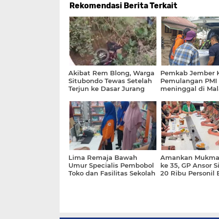
Rekomendasi Berita Terkait
Akibat Rem Blong, Warga
Pemkab Jember 
Situbondo Tewas Setelah
Pemulangan PMI
Terjun ke Dasar Jurang
meninggal di Mal
dan Tertimpa Motor
Jenazah Sudah T
Dirumah Duka
Lima Remaja Bawah
Amankan Mukma
Umur Specialis Pembobol
ke 35, GP Ansor 
Toko dan Fasilitas Sekolah
20 Ribu Personil 
Digulung Polresta
Banyuwangi