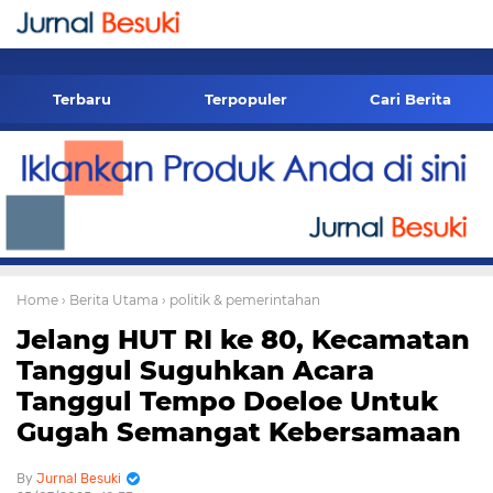
-->
Terbaru
Terpopuler
Cari Berita
Home
› Berita Utama
› politik & pemerintahan
Jelang HUT RI ke 80, Kecamatan
Tanggul Suguhkan Acara
Tanggul Tempo Doeloe Untuk
Gugah Semangat Kebersamaan
Jurnal Besuki