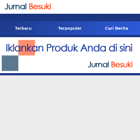
-->
Terbaru
Terpopuler
Cari Berita