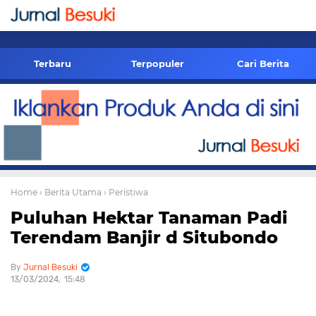
-->
Terbaru
Terpopuler
Cari Berita
Home
› Berita Utama
› Peristiwa
Puluhan Hektar Tanaman Padi
Terendam Banjir d Situbondo
Jurnal Besuki
13/03/2024
15:48