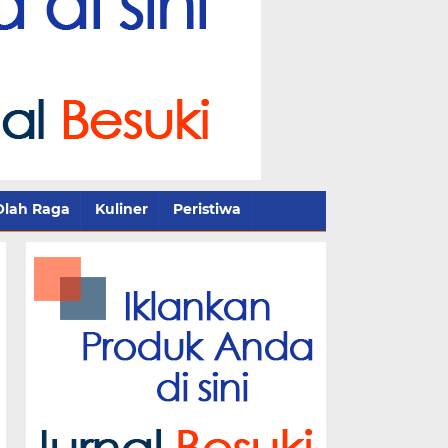
Olah Raga
Kuliner
Peristiwa