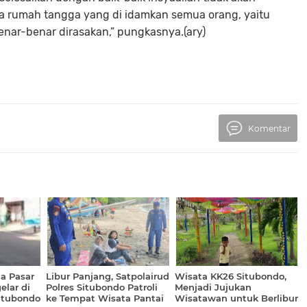
a rumah tangga yang di idamkan semua orang, yaitu
ar-benar dirasakan,” pungkasnya.(ary)
Komentar
a Pasar
Libur Panjang, Satpolairud
Wisata KK26 Situbondo,
lar di
Polres Situbondo Patroli
Menjadi Jujukan
Situbondo
ke Tempat Wisata Pantai
Wisatawan untuk Berlibur