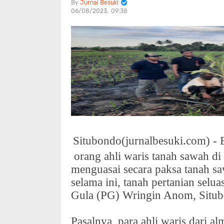
Jurnal Besuki
06/08/2023
09:38
Situbondo(jurnalbesuki.com) -
orang ahli waris tanah sawah d
menguasai secara paksa tanah sa
selama ini, tanah pertanian selua
Gula (PG) Wringin Anom, Situ
Pasalnya, para ahli waris dari