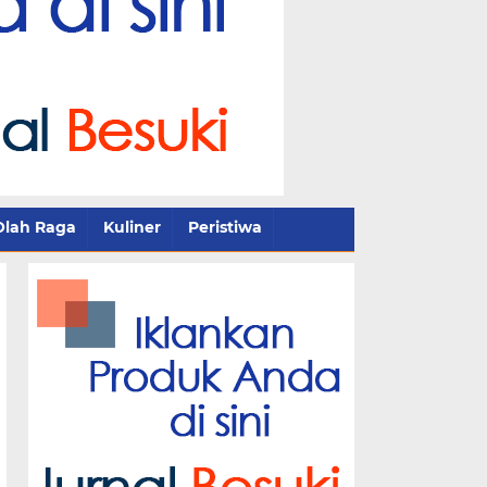
Olah Raga
Kuliner
Peristiwa