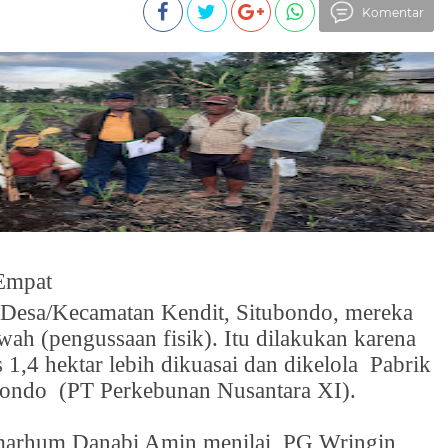
Komentar
 Empat
i Desa/Kecamatan Kendit, Situbondo, mereka
wah (pengussaan fisik). Itu dilakukan karena
s 1,4 hektar lebih dikuasai dan dikelola
Pabrik
bondo
(PT Perkebunan Nusantara XI).
 almarhum Danabi Amin menilai, PG Wringin