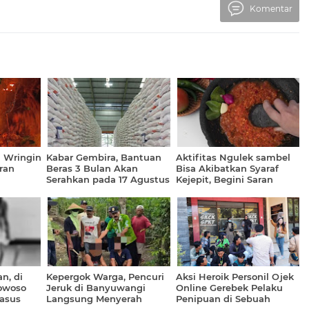
Komentar
 Wringin
Kabar Gembira, Bantuan
Aktifitas Ngulek sambel
ran
Beras 3 Bulan Akan
Bisa Akibatkan Syaraf
Serahkan pada 17 Agustus
Kejepit, Begini Saran
2026
Dokter
n, di
Kepergok Warga, Pencuri
Aksi Heroik Personil Ojek
owoso
Jeruk di Banyuwangi
Online Gerebek Pelaku
Kasus
Langsung Menyerah
Penipuan di Sebuah