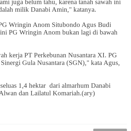
kami juga belum tahu, karena tanah sawah ini
 adalah milik Danabi Amin," katanya.
r PG Wringin Anom Situbondo Agus Budi
ini PG Wringin Anom bukan lagi di bawah
yah kerja PT Perkebunan Nusantara XI. PG
Sinergi Gula Nusantara (SGN)," kata Agus,
 seluas 1,4 hektar
dari almarhum Danabi
 Alwan dan Lailatul Komariah.(ary)