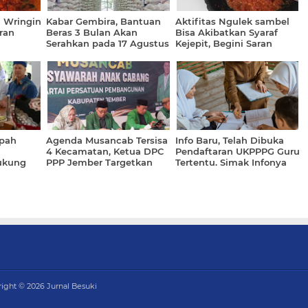
 Wringin
Kabar Gembira, Bantuan
Aktifitas Ngulek sambel
ran
Beras 3 Bulan Akan
Bisa Akibatkan Syaraf
Serahkan pada 17 Agustus
Kejepit, Begini Saran
2026
Dokter
pah
Agenda Musancab Tersisa
Info Baru, Telah Dibuka
4 Kecamatan, Ketua DPC
Pendaftaran UKPPPG Guru
ukung
PPP Jember Targetkan
Tertentu. Simak Infonya
Selesai Agustus 2026
right ©
2026
Jurnal Besuki