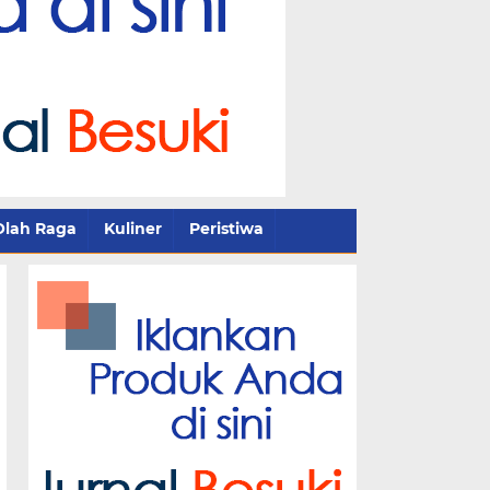
Olah Raga
Kuliner
Peristiwa