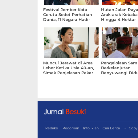
Festival Jember Kota
Hutan Jalan Raya
Cerutu Sedot Perhatian
Arak-arak Kebaka
Dunia, 11 Negara Hadir
Hingga 4 Hektar
Muncul Jerawat di Area
Pengelolaan Sam
Leher Ketika Usia 40-an,
Berkelanjutan
Simak Penjelasan Pakar
Banyuwangi Did
Clean Rivers UEA
Redaksi
Pedoman
Info Iklan
Cari Berita
Copy