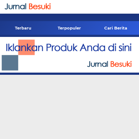
-->
Terbaru
Terpopuler
Cari Berita