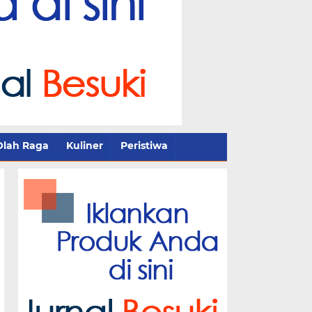
Olah Raga
Kuliner
Peristiwa