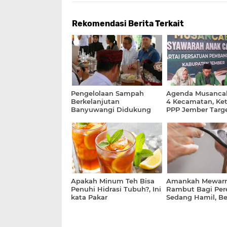
Rekomendasi Berita Terkait
Pengelolaan Sampah
Agenda Musancab
Berkelanjutan
4 Kecamatan, Ke
Banyuwangi Didukung
PPP Jember Targ
Clean Rivers UEA
Selesai Agustus 
Apakah Minum Teh Bisa
Amankah Mewarn
Penuhi Hidrasi Tubuh?, Ini
Rambut Bagi Pe
kata Pakar
Sedang Hamil, Be
Ulasannya