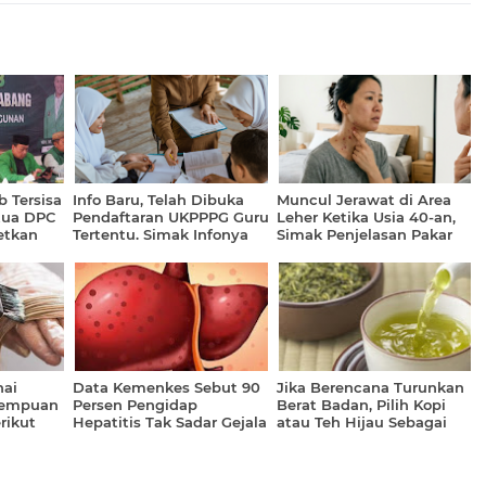
 Tersisa
Info Baru, Telah Dibuka
Muncul Jerawat di Area
tua DPC
Pendaftaran UKPPPG Guru
Leher Ketika Usia 40-an,
etkan
Tertentu. Simak Infonya
Simak Penjelasan Pakar
2026
ai
Data Kemenkes Sebut 90
Jika Berencana Turunkan
rempuan
Persen Pengidap
Berat Badan, Pilih Kopi
rikut
Hepatitis Tak Sadar Gejala
atau Teh Hijau Sebagai
Infeksi
Minuman?