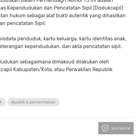
udukan dalam Permendagri Nomor 73 ini adalah
nas Kependudukan dan Pencatatan Sipil (Disdukcapil)
n hukum sebagai alat bukti autentik yang dihasilkan
n pencatatan Sipil.
odata penduduk, kartu keluarga, kartu identitas anak,
keterangan kependudukan, dan akta pencatatan sipil.
udukan sebagaimana dimaksud dilakukan oleh
capil Kabupaten/Kota, atau Perwakilan Republik
h
#politik & pemerintahan
Komentar