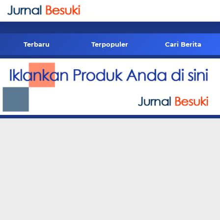
-->
Terbaru
Terpopuler
Cari Berita