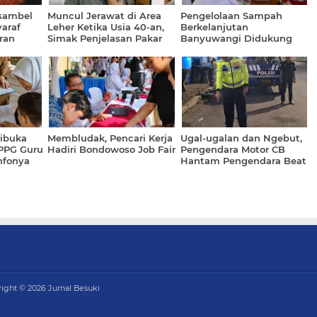
 sambel
Muncul Jerawat di Area
Pengelolaan Sampah
yaraf
Leher Ketika Usia 40-an,
Berkelanjutan
aran
Simak Penjelasan Pakar
Banyuwangi Didukung
Clean Rivers UEA
Dibuka
Membludak, Pencari Kerja
Ugal-ugalan dan Ngebut,
PPG Guru
Hadiri Bondowoso Job Fair
Pengendara Motor CB
nfonya
Hantam Pengendara Beat
di Depannya
right ©
2026
Jurnal Besuki