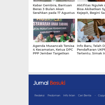
Kabar Gembira, Bantuan
Aktifitas Ngulek
Beras 3 Bulan Akan
Bisa Akibatkan S
Serahkan pada 17 Agustus
Kejepit, Begini S
2026
Dokter
Agenda Musancab Tersisa
Info Baru, Telah 
4 Kecamatan, Ketua DPC
Pendaftaran UKP
PPP Jember Targetkan
Tertentu. Simak I
Selesai Agustus 2026
Redaksi
Pedoman
Info Iklan
Cari Berita
Copy