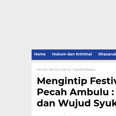
Home
Hukum dan Kriminal
Khazana
Home
› Berita Utama
› HeadlineNews
Mengintip Fest
Pecah Ambulu :
dan Wujud Syuk