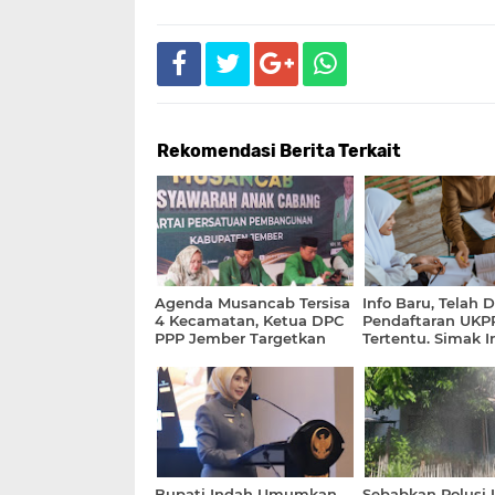
Rekomendasi Berita Terkait
Agenda Musancab Tersisa
Info Baru, Telah 
4 Kecamatan, Ketua DPC
Pendaftaran UKP
PPP Jember Targetkan
Tertentu. Simak I
Selesai Agustus 2026
Bupati Indah Umumkan
Sebabkan Polusi 