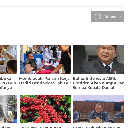
Komentar
Dibuka
Membludak, Pencari Kerja
Bahas Indonesia ASRI,
PPG Guru
Hadiri Bondowoso Job Fair
Presiden Akan Kumpulkan
nfonya
Semua Kepala Daerah
Udara
Antisipasi Penurunan
BMKG Perkirakan Musim