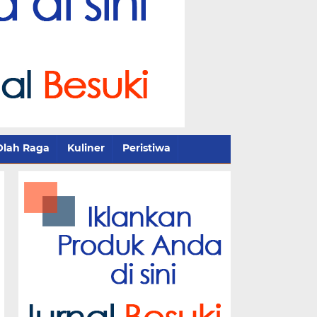
Olah Raga
Kuliner
Peristiwa