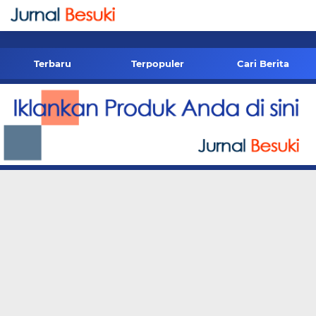
-->
Terbaru
Terpopuler
Cari Berita