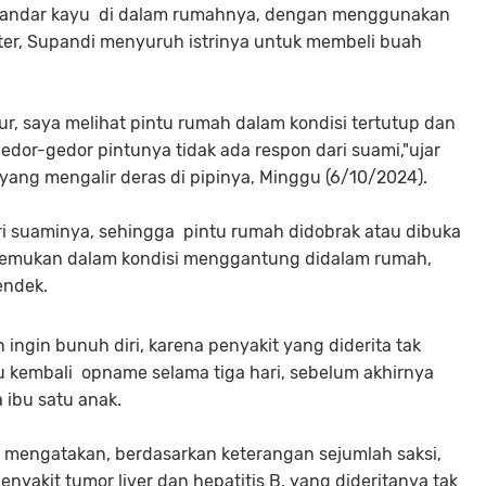
 blandar kayu di dalam rumahnya, dengan menggunakan
meter, Supandi menyuruh istrinya untuk membeli buah
ur, saya melihat pintu rumah dalam kondisi tertutup dan
gedor-gedor pintunya tidak ada respon dari suami,"ujar
yang mengalir deras di pipinya, Minggu (6/10/2024).
ari suaminya, sehingga pintu rumah didobrak atau dibuka
itemukan dalam kondisi menggantung didalam rumah,
endek.
ingin bunuh diri, karena penyakit yang diderita tak
u kembali opname selama tiga hari, sebelum akhirnya
 ibu satu anak.
o mengatakan, berdasarkan keterangan sejumlah saksi,
nyakit tumor liver dan hepatitis B, yang dideritanya tak