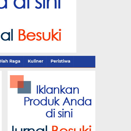
Olah Raga
Kuliner
Peristiwa