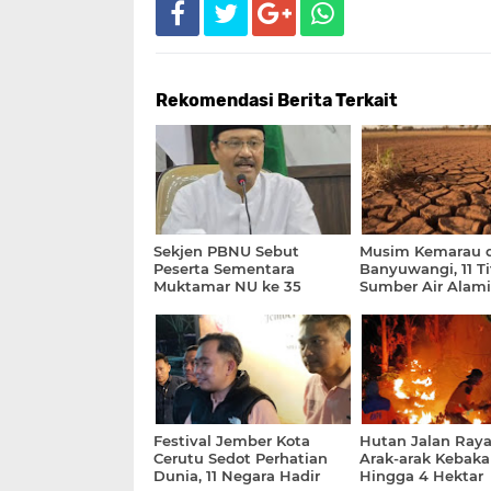
Rekomendasi Berita Terkait
Sekjen PBNU Sebut
Musim Kemarau d
Peserta Sementara
Banyuwangi, 11 Ti
Muktamar NU ke 35
Sumber Air Alami
Sebanyak 501
Penurunan Debit
30 Persen
Festival Jember Kota
Hutan Jalan Raya
Cerutu Sedot Perhatian
Arak-arak Kebaka
Dunia, 11 Negara Hadir
Hingga 4 Hektar