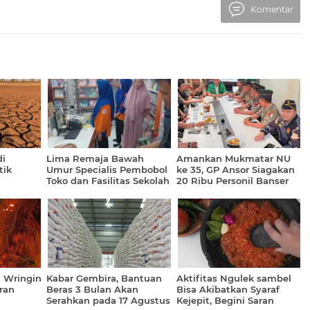
Komentar
i
Lima Remaja Bawah
Amankan Mukmatar NU
tik
Umur Specialis Pembobol
ke 35, GP Ansor Siagakan
Toko dan Fasilitas Sekolah
20 Ribu Personil Banser
 Hingga
Digulung Polresta
Banyuwangi
 Wringin
Kabar Gembira, Bantuan
Aktifitas Ngulek sambel
ran
Beras 3 Bulan Akan
Bisa Akibatkan Syaraf
Serahkan pada 17 Agustus
Kejepit, Begini Saran