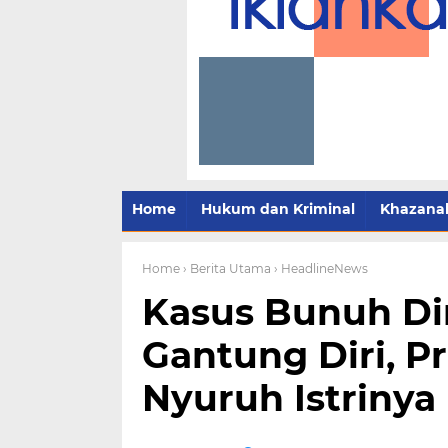
Home
Hukum dan Kriminal
Khazana
Home
› Berita Utama
› HeadlineNews
Kasus Bunuh Dir
Gantung Diri, Pr
Nyuruh Istrinya