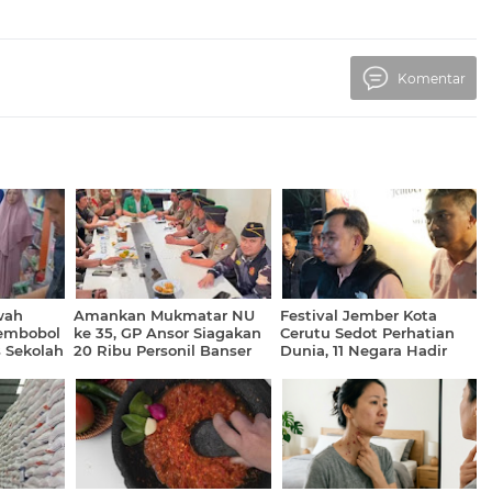
Komentar
wah
Amankan Mukmatar NU
Festival Jember Kota
Pembobol
ke 35, GP Ansor Siagakan
Cerutu Sedot Perhatian
s Sekolah
20 Ribu Personil Banser
Dunia, 11 Negara Hadir
a