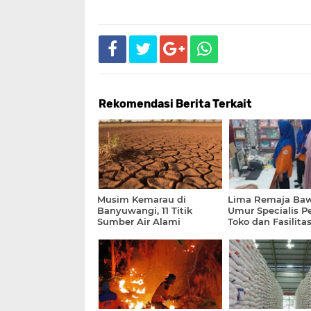
Rekomendasi Berita Terkait
Musim Kemarau di
Lima Remaja Ba
Banyuwangi, 11 Titik
Umur Specialis 
Sumber Air Alami
Toko dan Fasilita
Penurunan Debit Hingga
Digulung Polrest
30 Persen
Banyuwangi