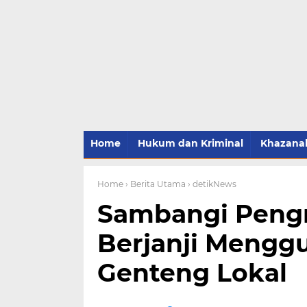
Home
Hukum dan Kriminal
Khazana
Home
› Berita Utama
› detikNews
Sambangi Pengr
Berjanji Mengg
Genteng Lokal