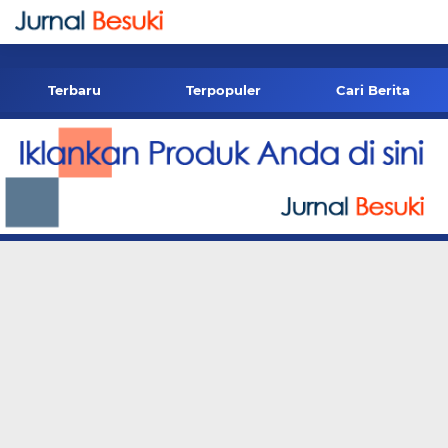
-->
Terbaru
Terpopuler
Cari Berita