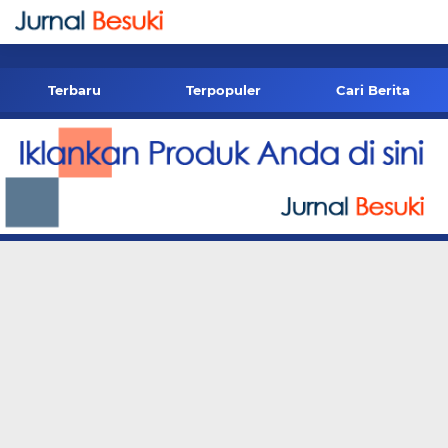
-->
Terbaru
Terpopuler
Cari Berita