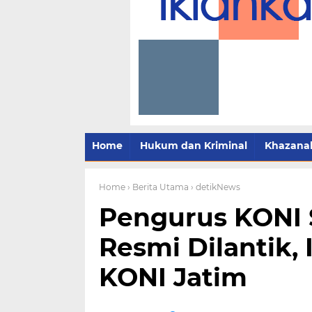
Home
Hukum dan Kriminal
Khazana
Home
› Berita Utama
› detikNews
Pengurus KONI 
Resmi Dilantik,
KONI Jatim