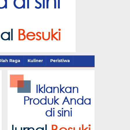
Olah Raga
Kuliner
Peristiwa