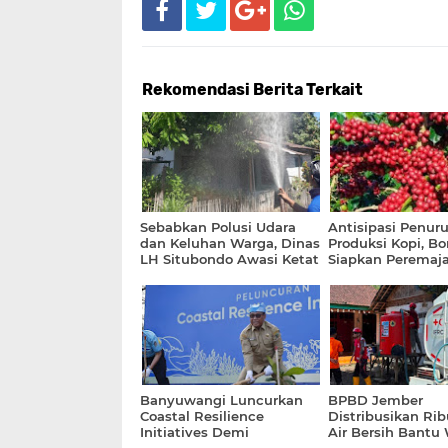
Rekomendasi Berita Terkait
Sebabkan Polusi Udara
Antisipasi Penur
dan Keluhan Warga, Dinas
Produksi Kopi, B
LH Situbondo Awasi Ketat
Siapkan Peremaj
PG Asembagus
Sekitar 1.700 Hek
Lahan
Banyuwangi Luncurkan
BPBD Jember
Coastal Resilience
Distribusikan Rib
Initiatives Demi
Air Bersih Bantu