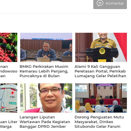
Komentar
unan
BMKG Perkirakan Musim
Alami 9 Kali Gangguan
ondowoso
Kemarau Lebih Panjang,
Peretasan Portal, Pemkab
aan
Puncaknya di Bulan
Lumajang Gelar Pelatihan
tare
September 2026
Penanggulangan
Larangan Liputan
Dorong Penguatan Mutu
uan Liter
Wartawan Pada Kegiatan
Masyarakat, Dinkes
 Warga
Banggar DPRD Jember
Situbondo Gelar Farum