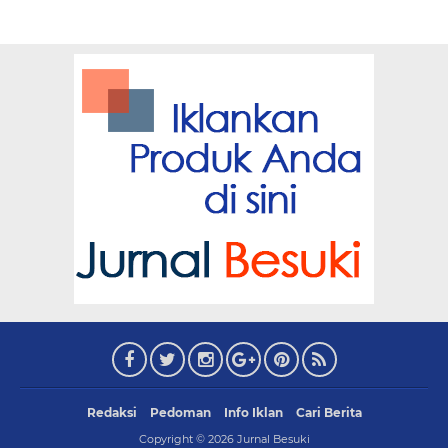
Redaksi
Pedoman
Info Iklan
Cari Berita
Copyright ©
2026
Jurnal Besuki