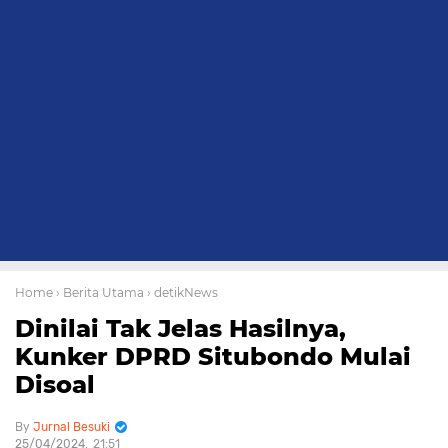
Home
› Berita Utama
› detikNews
Dinilai Tak Jelas Hasilnya,
Kunker DPRD Situbondo Mulai
Disoal
Jurnal Besuki
25/04/2024
21:51