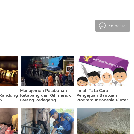
Komentar
Manajemen Pelabuhan
Inilah Tata Cara
 Kandung
Ketapang dan Gilimanuk
Pengajuan Bantuan
n
Larang Pedagang
Program Indonesia Pintar
Asongan Masuk
(PIP) dari Pemerintah