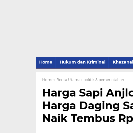
Home
Hukum dan Kriminal
Khazana
Home
› Berita Utama
› politik & pemerintahan
Harga Sapi Anj
Harga Daging S
Naik Tembus Rp1