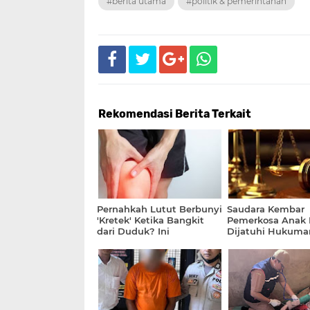
#berita utama
#politik & pemerintahan
Rekomendasi Berita Terkait
Pernahkah Lutut Berbunyi
Saudara Kembar
'Kretek' Ketika Bangkit
Pemerkosa Anak
dari Duduk? Ini
Dijatuhi Hukuma
Penjelasan Dokter
Penjara 20 Tahun