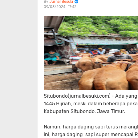
Jurnal Besuki
09/03/2024
17:42
Situbondo(jurnalbesuki.com) - Ada ya
1445 Hijriah, meski dalam beberapa pekan
Kabupaten Situbondo, Jawa Timur.
Namun, harga daging sapi terus merangka
ini, harga daging sapi super mencapai R