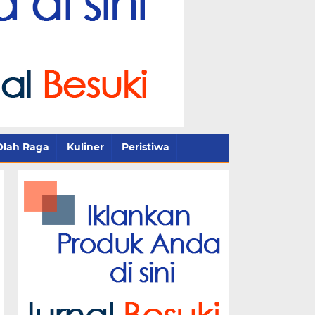
Olah Raga
Kuliner
Peristiwa