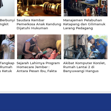
 Berbunyi
Saudara Kembar
Manajemen Pelabuhan
angkit
Pemerkosa Anak Kandung
Ketapang dan Gilimanuk
Dijatuhi Hukuman
Larang Pedagang
r
Penjara 20 Tahun
Asongan Masuk
 Tangkap
Sejarah Lahirnya Program
Akibat Komputer Korslet,
s Rumah
Homecare Jember :
Rumah Lantai 2 di
 Ketuk
Antara Pesan Ibu, Fakta
Banyuwangi Hangus
Salam
Kemiskinan dan
Terbakar Api
Ketertekanan Bathin
Bupati Fawait