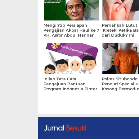
Mengintip Persiapan
Pernahkah Lutut
Pengajian Akbar Haul ke 7
'Kretek' Ketika B
KH. Asror Abdul Hannan
dari Duduk? Ini
Manggisan Tanggul
Penjelasan Dokte
Inilah Tata Cara
Polres Situbondo
Pengajuan Bantuan
Pencuri Speciali
Program Indonesia Pintar
Kosong Bermodus
(PIP) dari Pemerintah
Pintu dan Ucap 