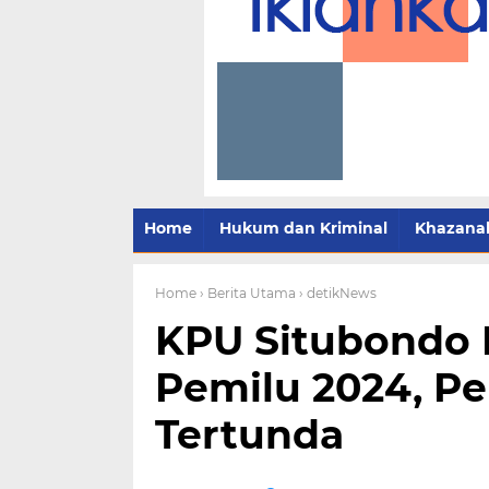
Home
Hukum dan Kriminal
Khazana
Home
› Berita Utama
› detikNews
KPU Situbondo D
Pemilu 2024, Pe
Tertunda