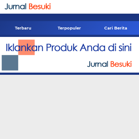
-->
Terbaru
Terpopuler
Cari Berita