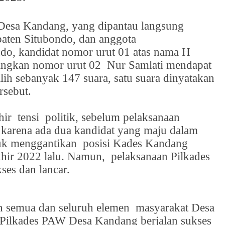
Desa Kandang, yang dipantau langsung
ten Situbondo, dan anggota
do, kandidat nomor urut 01 atas nama H
angkan nomor urut 02
Nur Samlati mendapat
pilih sebanyak 147 suara, satu suara dinyatakan
rsebut.
hir
tensi
politik, sebelum pelaksanaan
karena ada dua kandidat yang maju dalam
uk menggantikan
posisi Kades Kandang
khir 2022 lalu. Namun,
pelaksanaan Pilkades
es dan lancar.
n semua dan seluruh elemen
masyarakat Desa
 Pilkades PAW Desa Kandang berjalan sukses