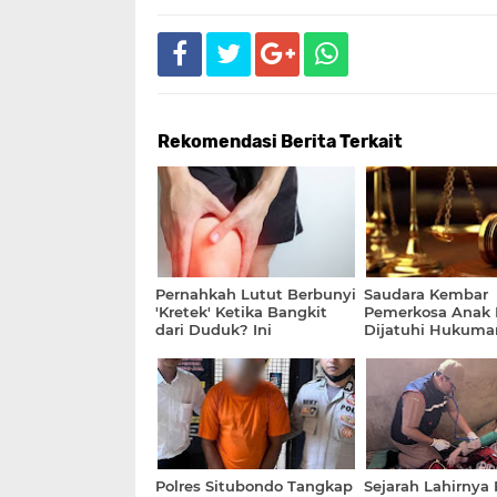
Rekomendasi Berita Terkait
Pernahkah Lutut Berbunyi
Saudara Kembar
'Kretek' Ketika Bangkit
Pemerkosa Anak
dari Duduk? Ini
Dijatuhi Hukuma
Penjelasan Dokter
Penjara 20 Tahun
Polres Situbondo Tangkap
Sejarah Lahirnya