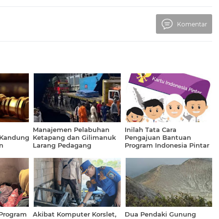
Komentar
Manajemen Pelabuhan
Inilah Tata Cara
 Kandung
Ketapang dan Gilimanuk
Pengajuan Bantuan
n
Larang Pedagang
Program Indonesia Pintar
Asongan Masuk
(PIP) dari Pemerintah
 Program
Akibat Komputer Korslet,
Dua Pendaki Gunung