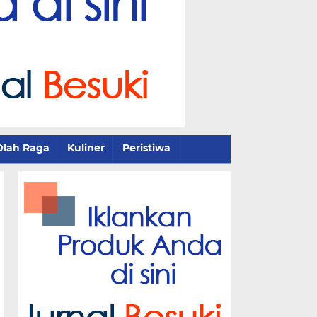
Olah Raga
Kuliner
Peristiwa