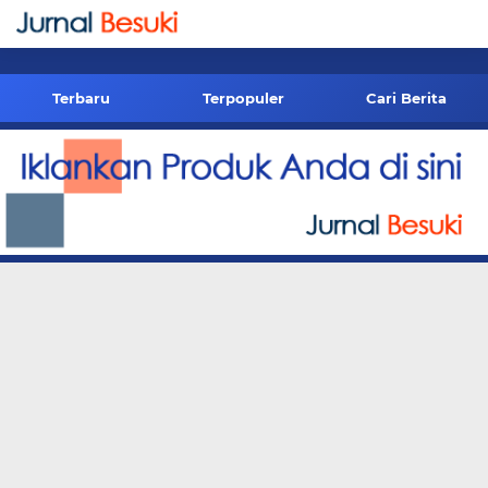
-->
Terbaru
Terpopuler
Cari Berita