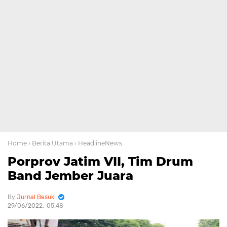
Home
› Berita Utama
› HeadlineNews
Porprov Jatim VII, Tim Drum
Band Jember Juara
Jurnal Besuki
29/06/2022
05:48