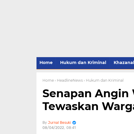
Home
Hukum dan Kriminal
Khazana
Home
› HeadlineNews
› Hukum dan Kriminal
Senapan Angin
Tewaskan Warg
Jurnal Besuki
08/04/2022
08:41