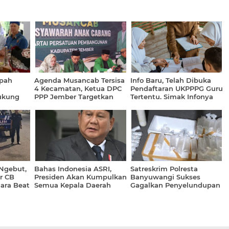
pah
Agenda Musancab Tersisa
Info Baru, Telah Dibuka
4 Kecamatan, Ketua DPC
Pendaftaran UKPPPG Guru
ukung
PPP Jember Targetkan
Tertentu. Simak Infonya
Selesai Agustus 2026
Ngebut,
Bahas Indonesia ASRI,
Satreskrim Polresta
r CB
Presiden Akan Kumpulkan
Banyuwangi Sukses
ara Beat
Semua Kepala Daerah
Gagalkan Penyelundupan
Benih Lobster Bernilai
Ratusan Juta