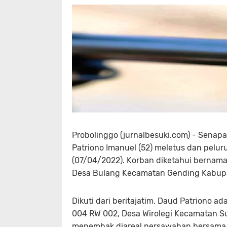
Probolinggo (jurnalbesuki.com) - Sena
Patriono Imanuel (52) meletus dan pelu
(07/04/2022). Korban diketahui bernam
Desa Bulang Kecamatan Gending Kabupa
Dikuti dari beritajatim, Daud Patriono
004 RW 002, Desa Wirolegi Kecamatan S
menembak diareal persawahan bersama 