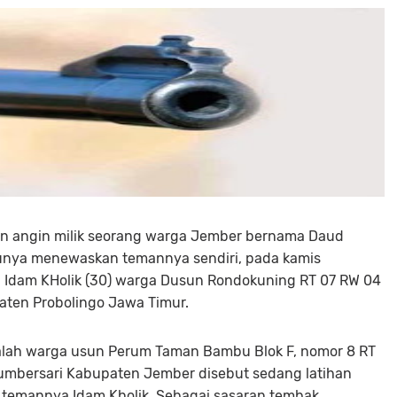
pan angin milik seorang warga Jember bernama Daud
runya menewaskan temannya sendiri, pada kamis
a Idam KHolik (30) warga Dusun Rondokuning RT 07 RW 04
ten Probolingo Jawa Timur.
 adalah warga usun Perum Taman Bambu Blok F, nomor 8 RT
umbersari Kabupaten Jember disebut sedang latihan
temannya Idam Kholik. Sebagai sasaran tembak,