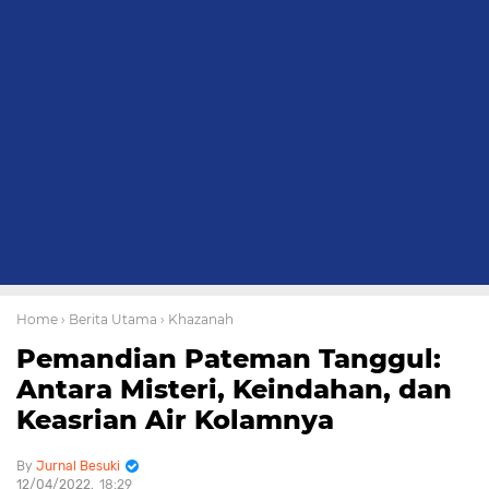
Home
› Berita Utama
› Khazanah
Pemandian Pateman Tanggul:
Antara Misteri, Keindahan, dan
Keasrian Air Kolamnya
Jurnal Besuki
12/04/2022
18:29