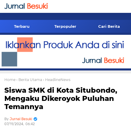
-->
Terbaru
Terpopuler
Cari Berita
Home
› Berita Utama
› HeadlineNews
Siswa SMK di Kota Situbondo,
Mengaku Dikeroyok Puluhan
Temannya
Jurnal Besuki
07/11/2024
06:42