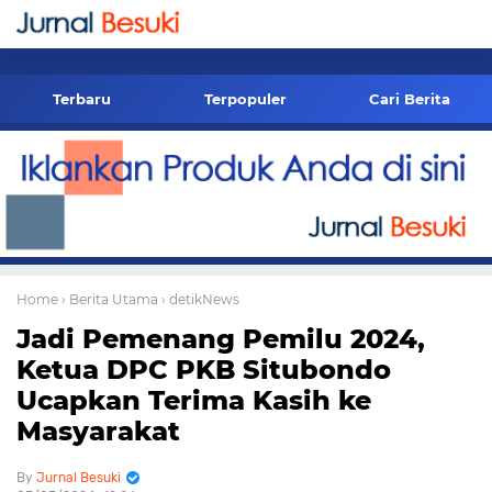
-->
Terbaru
Terpopuler
Cari Berita
Home
› Berita Utama
› detikNews
Jadi Pemenang Pemilu 2024,
Ketua DPC PKB Situbondo
Ucapkan Terima Kasih ke
Masyarakat
Jurnal Besuki