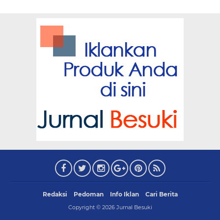
Redaksi
Pedoman
Info Iklan
Cari Berita
Copyright ©
2026
Jurnal Besuki