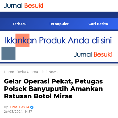
-->
Terbaru
Terpopuler
Cari Berita
Home
› Berita Utama
› detikNews
Gelar Operasi Pekat, Petugas
Polsek Banyuputih Amankan
Ratusan Botol Miras
Jurnal Besuki
26/03/2024
14:37