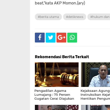
beat,"kata AKP Momon.(ary)
#berita utama
#detiknews
#hukum dan 
Rekomendasi Berita Terkait
Pengadilan Agama
Kejaksaan Agung
Lumajang : 75 Persen
Instruksikan Keja
Gugatan Cerai Diajukan
Hentikan Pengu
Istri
Data MBG