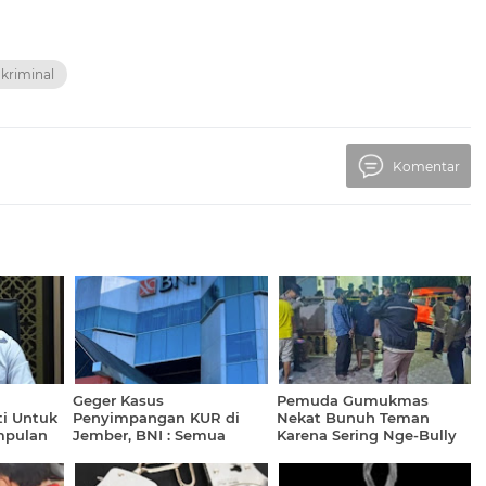
kriminal
Komentar
Geger Kasus
Pemuda Gumukmas
ti Untuk
Penyimpangan KUR di
Nekat Bunuh Teman
mpulan
Jember, BNI : Semua
Karena Sering Nge-Bully
Berawal dari Laporan
Perseroan