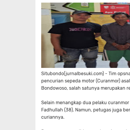
Situbondo(jurnalbesuki.com) - Tim opsn
pencurian sepeda motor (Curanmor) as
Bondowoso, salah satunya merupakan res
Selain menangkap dua pelaku curanmor 
Fadhullah (38). Namun, petugas juga b
curiannya.