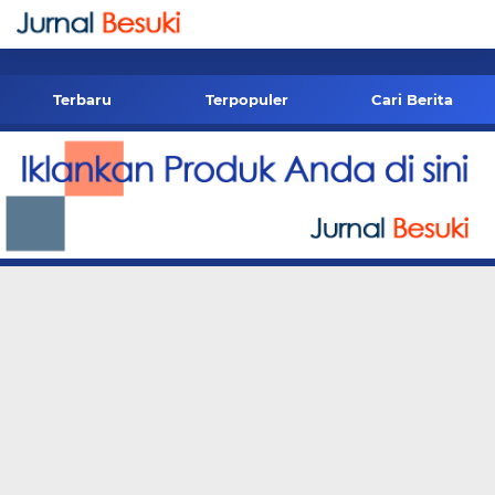
-->
Terbaru
Terpopuler
Cari Berita