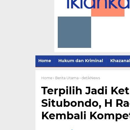
Home
Hukum dan Kriminal
Khazana
Home
› Berita Utama
› detikNews
Terpilih Jadi Ke
Situbondo, H R
Kembali Kompeti