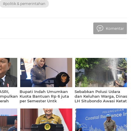
#politik & pemerintahan
Komentar
ASRI,
Bupati Indah Umumkan
Sebabkan Polusi Udara
umpulkan
Kuota Bantuan Rp 6 juta
dan Keluhan Warga, Dinas
erah
per Semester Untk
LH Situbondo Awasi Ketat
Mahasiswa Baru Kurang
PG Asembagus
Mampu