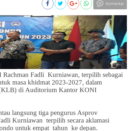
Komentar
 H Rachman Fadli
Kurniawan, terpilih sebagai
ntuk masa khidmat 2023-2027,
d
alam
 (KLB) di Auditorium Kantor KONI
ntau langsung tiga pengurus Asprov
Fadli Kurniawan
terpilih secara aklamasi
bondo untuk empat
tahun
ke depan.