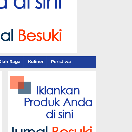
Olah Raga
Kuliner
Peristiwa