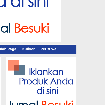
Olah Raga
Kuliner
Peristiwa