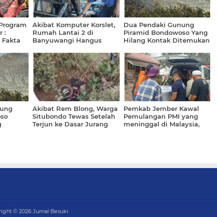
 Program
Akibat Komputer Korslet,
Dua Pendaki Gunung
 :
Rumah Lantai 2 di
Piramid Bondowoso Yang
 Fakta
Banyuwangi Hangus
Hilang Kontak Ditemukan
Terbakar Api
Meninggal
hin
nung
Akibat Rem Blong, Warga
Pemkab Jember Kawal
so
Situbondo Tewas Setelah
Pemulangan PMI yang
g
Terjun ke Dasar Jurang
meninggal di Malaysia,
dan Tertimpa Motor
Jenazah Sudah Tiba
Dirumah Duka
right ©
2026
Jurnal Besuki