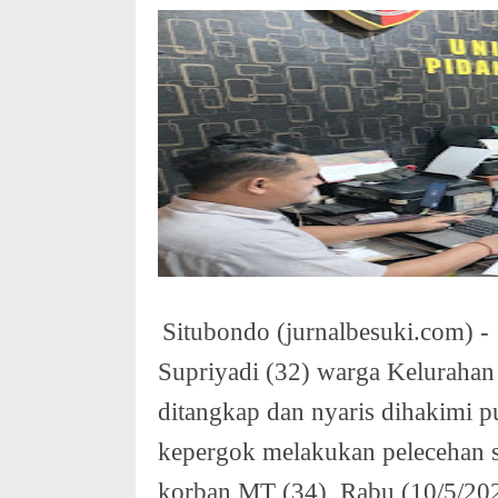
Situbondo (jurnalbesuki.com) -
Supriyadi (32) warga Keluraha
ditangkap dan nyaris dihakimi p
kepergok melakukan pelecehan 
korban MT (34), Rabu (10/5/20