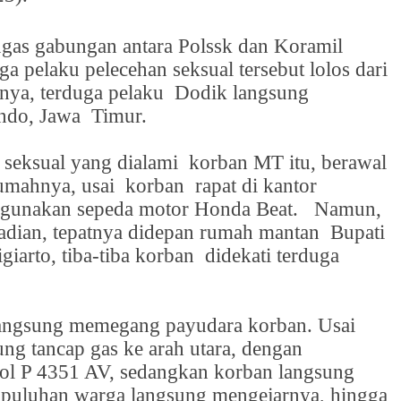
ugas gabungan antara Polssk dan Koramil
ga pelaku pelecehan seksual tersebut lolos dari
nya, terduga pelaku
Dodik langsung
ondo, Jawa
Timur.
 seksual yang dialami
korban MT itu, berawal
umahnya, usai
korban
rapat di kantor
gunakan sepeda motor Honda Beat.
Namun,
ejadian, tepatnya didepan rumah mantan
Bupati
arto, tiba-tiba korban
didekati terduga
langsung memegang payudara korban. Usai
ng tancap gas ke arah utara, dengan
l P 4351 AV, sedangkan korban langsung
a puluhan warga langsung mengejarnya, hingga