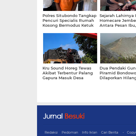
Polres Situbondo Tangkap
Sejarah Lahirnya
Pencuri Specialis Rumah
Homecare Jember
Kosong Bermodus Ketuk
Antara Pesan Ibu,
Pintu dan Ucap Salam
Kemiskinan dan
Ketertekanan Bat
Bupati Fawait
Kru Sound Horeg Tewas
Dua Pendaki Gu
Akibat Terbentur Palang
Piramid Bondowo
Gapura Masuk Desa
Dilaporkan Hilan
Redaksi
Pedoman
Info Iklan
Cari Berita
Copy