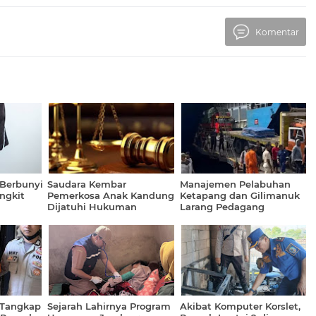
Komentar
 Berbunyi
Saudara Kembar
Manajemen Pelabuhan
angkit
Pemerkosa Anak Kandung
Ketapang dan Gilimanuk
Dijatuhi Hukuman
Larang Pedagang
r
Penjara 20 Tahun
Asongan Masuk
 Tangkap
Sejarah Lahirnya Program
Akibat Komputer Korslet,