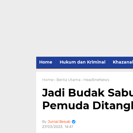
Home
Hukum dan Kriminal
Khazana
Home
› Berita Utama
› HeadlineNews
Jadi Budak Sab
Pemuda Ditangk
Jurnal Besuki
27/03/2023
14:47