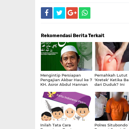
Rekomendasi Berita Terkait
Mengintip Persiapan
Pernahkah Lutut
Pengajian Akbar Haul ke 7
'Kretek' Ketika B
KH. Asror Abdul Hannan
dari Duduk? Ini
Manggisan Tanggul
Penjelasan Dokte
Inilah Tata Cara
Polres Situbondo