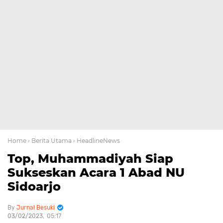
Home
› Berita Utama
› HeadlineNews
Top, Muhammadiyah Siap
Sukseskan Acara 1 Abad NU
Sidoarjo
Jurnal Besuki
03/02/2023
05:17