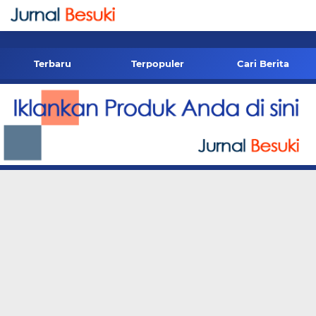
-->
Terbaru
Terpopuler
Cari Berita