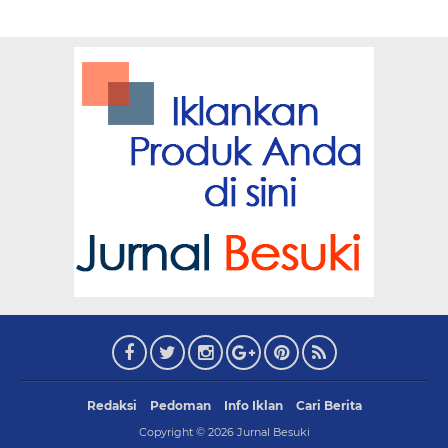
Redaksi
Pedoman
Info Iklan
Cari Berita
Copyright ©
2026
Jurnal Besuki