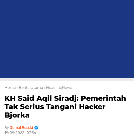
Home
› Berita Utama
› HeadlineNews
KH Said Aqil Siradj: Pemerintah
Tak Serius Tangani Hacker
Bjorka
Jurnal Besuki
19/09/2022
07:36