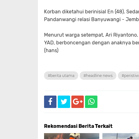
Korban diketahui berinisial En (48). Seda
Pandanwangi relasi Banyuwangi - Jember.
Menurut warga setempat, Ari Riyantono
YAD, berboncengan dengan anaknya beran
(hans)
#berita utama
#headline news
#peristi
Rekomendasi Berita Terkait