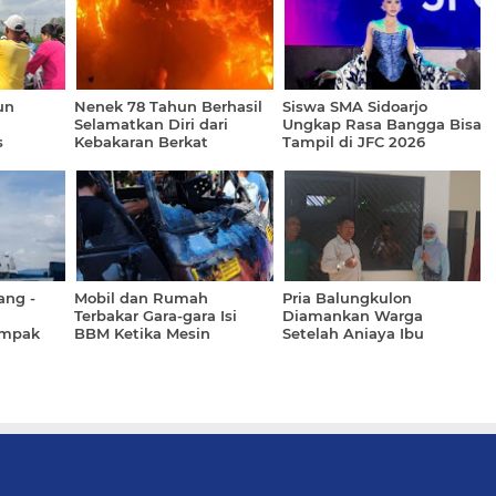
un
Nenek 78 Tahun Berhasil
Siswa SMA Sidoarjo
Selamatkan Diri dari
Ungkap Rasa Bangga Bisa
s
Kebakaran Berkat
Tampil di JFC 2026
Teriakan Warga
Jember
ang -
Mobil dan Rumah
Pria Balungkulon
Terbakar Gara-gara Isi
Diamankan Warga
ampak
BBM Ketika Mesin
Setelah Aniaya Ibu
Kendaraan Menyala
Kandung