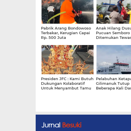
Pabrik Arang Bondowoso
Anak Hilang Dus
Terbakar, Kerugian Capai
Pucuan Semboro
Rp. 500 Juta
Ditemukan Tewa
Disaluran Irigasi
Presiden JFC : Kami Butuh
Pelabuhan Ketap
Dukungan Kolaboratif
Gilimanuk Tutup
Untuk Menyambut Tamu
Beberapa Kali D
Jauh dan Manca Negara
Cuaca Buruk'