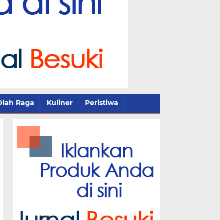
Olah Raga
Kuliner
Peristiwa