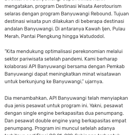
mengatakan, program Destinasi Wisata Aerotourism
selaras dengan program Banyuwangi Rebound. Tujuan
destinasi wisata pun dilakukan di beberapa destinasi
andalan Banyuwangi. Di antaranya Kawah Ijen, Pulau
Merah, Pantai Plengkung hingga Watudodol.
“Kita mendukung optimalisasi perekonomian melalui
sektor pariwisata setelah pandemi. Kami berharap
kolaborasi API Banyuwangi bersama dengan Pemkab
Banyuwangi dapat meningkatkan minat wisatawan
untuk berkunjung ke Banyuwangi,” ujarnya.
Dia menambahkan, API Banyuwangi telah menyiapkan
dua jenis pesawat untuk program ini. Yakni, pesawat
dengan single engine berkapasitas dua penumpang.
Dan pesawat double engine yang berkapasitas empat
penumpang. Program ini muncul setelah adanya