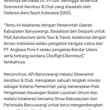
terbitnya sertifikasi OC 91-029. Sehingga terbentuk
Downwind Aerotour & Club yang diwadahi oleh
Federasi Aero Sport Indonesia (FASI).
“Tentu ini kolaborasi dengan Pemerintah Daerah
Kabupaten Banyuwangi, Sosialisasi Ijen Geopark untuk
Pilot Aerotourism serta Tour & Travel, kolaborasi dengan
Airnav Indonesia selaku pengelola navigasi udara dan
PT. Angkasa Pura II selaku pengelola Bandar Udara
serta terbang perdana (Joyflight/Aerotour),”
tambahnya.
Menurutnya, API Banyuwangi melalui Downwind
Aerotour & Club, merupakan sebuah langkah inovasi
sebagai Instansi Pemerintah yang menerapkan Pola
Pengelolaan Keuangan Badan Layanan Umum dan
melalui kolaborasi bersama Dinas Kebudayaan dan
Pariwisata Banyuwangi untuk terus mengembangkan