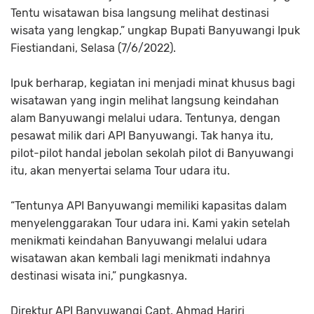
Tentu wisatawan bisa langsung melihat destinasi
wisata yang lengkap,” ungkap Bupati Banyuwangi Ipuk
Fiestiandani, Selasa (7/6/2022).
Ipuk berharap, kegiatan ini menjadi minat khusus bagi
wisatawan yang ingin melihat langsung keindahan
alam Banyuwangi melalui udara. Tentunya, dengan
pesawat milik dari API Banyuwangi. Tak hanya itu,
pilot-pilot handal jebolan sekolah pilot di Banyuwangi
itu, akan menyertai selama Tour udara itu.
“Tentunya API Banyuwangi memiliki kapasitas dalam
menyelenggarakan Tour udara ini. Kami yakin setelah
menikmati keindahan Banyuwangi melalui udara
wisatawan akan kembali lagi menikmati indahnya
destinasi wisata ini,” pungkasnya.
Direktur API Banyuwangi Capt. Ahmad Hariri