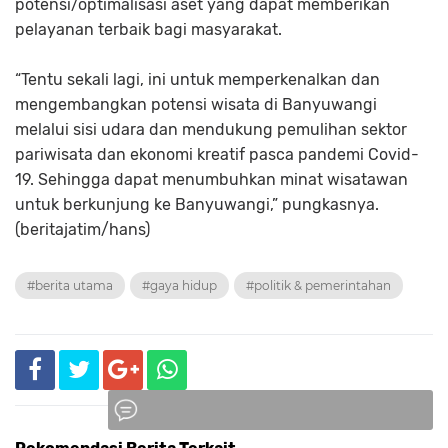
potensi/optimalisasi aset yang dapat memberikan
pelayanan terbaik bagi masyarakat.
“Tentu sekali lagi, ini untuk memperkenalkan dan
mengembangkan potensi wisata di Banyuwangi
melalui sisi udara dan mendukung pemulihan sektor
pariwisata dan ekonomi kreatif pasca pandemi Covid-
19. Sehingga dapat menumbuhkan minat wisatawan
untuk berkunjung ke Banyuwangi,” pungkasnya.
(beritajatim/hans)
#berita utama
#gaya hidup
#politik & pemerintahan