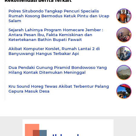
Rekomendasi Berita Terkait
Komentar
Polres Situbondo Tangkap Pencuri Specialis
Rumah Kosong Bermodus Ketuk Pintu dan Ucap
Salam
Sejarah Lahirnya Program Homecare Jember :
Antara Pesan Ibu, Fakta Kemiskinan dan
Ketertekanan Bathin Bupati Fawait
Akibat Komputer Korslet, Rumah Lantai 2 di
Banyuwangi Hangus Terbakar Api
Dua Pendaki Gunung Piramid Bondowoso Yang
Hilang Kontak Ditemukan Meninggal
Kru Sound Horeg Tewas Akibat Terbentur Palang
Gapura Masuk Desa