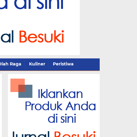
Olah Raga
Kuliner
Peristiwa