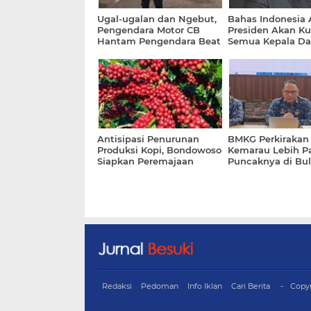
Ugal-ugalan dan Ngebut,
Bahas Indonesia 
Pengendara Motor CB
Presiden Akan K
Hantam Pengendara Beat
Semua Kepala Da
di Depannya
Antisipasi Penurunan
BMKG Perkirakan
Produksi Kopi, Bondowoso
Kemarau Lebih P
Siapkan Peremajaan
Puncaknya di Bu
Sekitar 1.700 Hektare
September 2026
Lahan
Redaksi
Pedoman
Info Iklan
Cari Berita
Copy