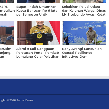
ASRI,
Bupati Indah Umumkan
Sebabkan Polusi Udara
umpulkan
Kuota Bantuan Rp 6 juta
dan Keluhan Warga, Dinas
erah
per Semester Untk
LH Situbondo Awasi Ketat
Mahasiswa Baru Kurang
PG Asembagus
Mampu
 Musim
Alami 9 Kali Gangguan
Banyuwangi Luncurkan
anjang,
Peretasan Portal, Pemkab
Coastal Resilience
lan
Lumajang Gelar Pelatihan
Initiatives Demi
Penanggulangan
Ketahanan Ekosistem
Pesisir
right ©
2026
Jurnal Besuki