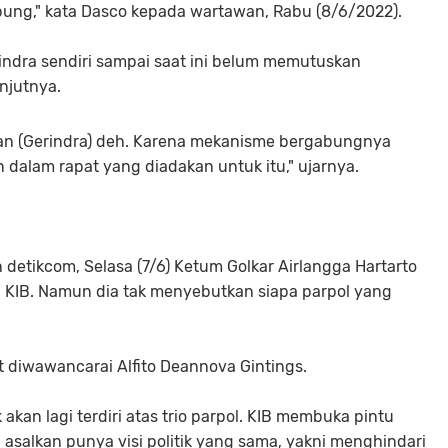
abung," kata Dasco kepada wartawan, Rabu (8/6/2022).
rindra sendiri sampai saat ini belum memutuskan
anjutnya.
an (Gerindra) deh. Karena mekanisme bergabungnya
an dalam rapat yang diadakan untuk itu," ujarnya.
detikcom, Selasa (7/6) Ketum Golkar Airlangga Hartarto
 KIB. Namun dia tak menyebutkan siapa parpol yang
at diwawancarai Alfito Deannova Gintings.
 akan lagi terdiri atas trio parpol. KIB membuka pintu
asalkan punya visi politik yang sama, yakni menghindari