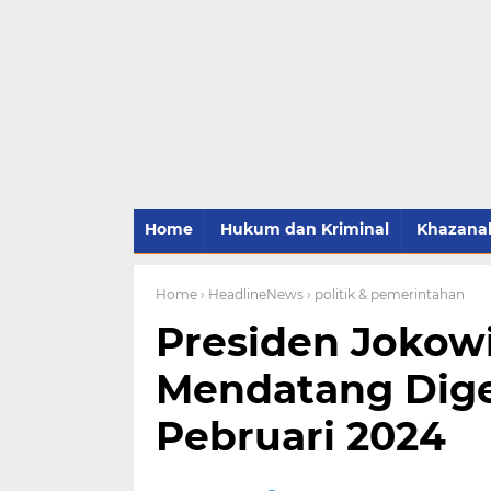
Home
Hukum dan Kriminal
Khazana
Home
› HeadlineNews
› politik & pemerintahan
Presiden Jokow
Mendatang Dige
Pebruari 2024