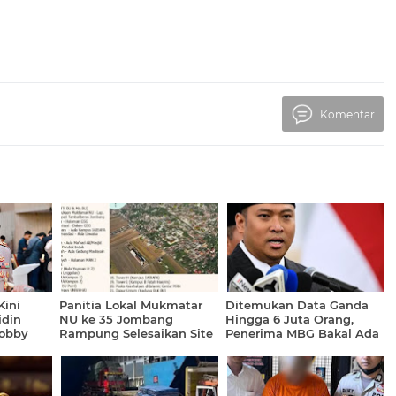
Komentar
Kini
Panitia Lokal Mukmatar
Ditemukan Data Ganda
idin
NU ke 35 Jombang
Hingga 6 Juta Orang,
obby
Rampung Selesaikan Site
Penerima MBG Bakal Ada
areskrim
Plan Sebagai Pedoman
Penurunan Jumlah
Peserta