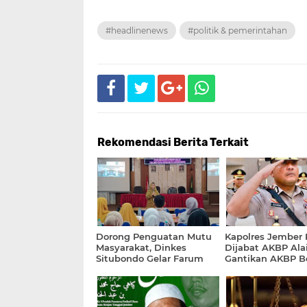
#headlinenews
#politik & pemerintahan
Rekomendasi Berita Terkait
Dorong Penguatan Mutu
Kapolres Jember 
Masyarakat, Dinkes
Dijabat AKBP Ala
Situbondo Gelar Farum
Gantikan AKBP B
Konsultasi
Yang Pindah ke B