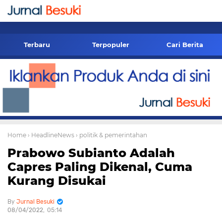
-->
Terbaru
Terpopuler
Cari Berita
Home
› HeadlineNews
› politik & pemerintahan
Prabowo Subianto Adalah
Capres Paling Dikenal, Cuma
Kurang Disukai
Jurnal Besuki
08/04/2022
05:14