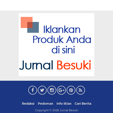
Redaksi
Pedoman
Info Iklan
Cari Berita
Copyright ©
2026
Jurnal Besuki