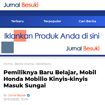
-->
Terbaru
Terpopuler
Cari Berita
Home
› Berita Utama
› detikNews
Pemiliknya Baru Belajar, Mobil
Honda Mobilio Kinyis-kinyis
Masuk Sungai
Jurnal Besuki
12/01/2025
12:05