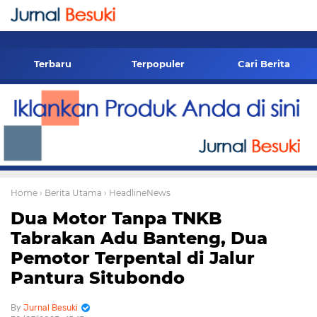
-->
Terbaru
Terpopuler
Cari Berita
Home
› Berita Utama
› HeadlineNews
Dua Motor Tanpa TNKB
Tabrakan Adu Banteng, Dua
Pemotor Terpental di Jalur
Pantura Situbondo
Jurnal Besuki