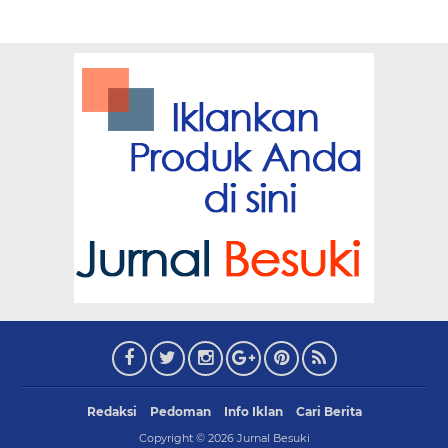
Redaksi
Pedoman
Info Iklan
Cari Berita
Copyright ©
2026
Jurnal Besuki