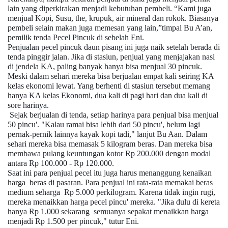
lain yang diperkirakan menjadi kebutuhan pembeli. “Kami juga
menjual Kopi, Susu, the, krupuk, air mineral dan rokok. Biasanya
pembeli selain makan juga memesan yang lain,”timpal Bu A’an,
pemilik tenda Pecel Pincuk di sebelah Eni.
Penjualan pecel pincuk daun pisang ini juga naik setelah berada di
tenda pinggir jalan. Jika di stasiun, penjual yang menjajakan nasi
di jendela KA, paling banyak hanya bisa menjual 30 pincuk.
Meski dalam sehari mereka bisa berjualan empat kali seiring KA
kelas ekonomi lewat. Yang berhenti di stasiun tersebut memang
hanya KA kelas Ekonomi, dua kali di pagi hari dan dua kali di
sore harinya.
Sejak berjualan di tenda, setiap harinya para penjual bisa menjual
50 pincu'. "Kalau ramai bisa lebih dari 50 pincu', belum lagi
pernak-pernik lainnya kayak kopi tadi," lanjut Bu Aan. Dalam
sehari mereka bisa memasak 5 kilogram beras. Dan mereka bisa
membawa pulang keuntungan kotor Rp 200.000 dengan modal
antara Rp 100.000 - Rp 120.000.
Saat ini para penjual pecel itu juga harus menanggung kenaikan
harga beras di pasaran. Para penjual ini rata-rata memakai beras
medium seharga Rp 5.000 perkilogram. Karena tidak ingin rugi,
mereka menaikkan harga pecel pincu' mereka. "Jika dulu di kereta
hanya Rp 1.000 sekarang semuanya sepakat menaikkan harga
menjadi Rp 1.500 per pincuk," tutur Eni.