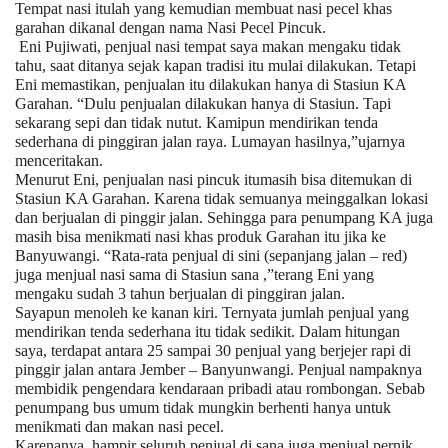
Tempat nasi itulah yang kemudian membuat nasi pecel khas
garahan dikanal dengan nama Nasi Pecel Pincuk.
Eni Pujiwati, penjual nasi tempat saya makan mengaku tidak
tahu, saat ditanya sejak kapan tradisi itu mulai dilakukan. Tetapi
Eni memastikan, penjualan itu dilakukan hanya di Stasiun KA
Garahan. “Dulu penjualan dilakukan hanya di Stasiun. Tapi
sekarang sepi dan tidak nutut. Kamipun mendirikan tenda
sederhana di pinggiran jalan raya. Lumayan hasilnya,”ujarnya
menceritakan.
Menurut Eni, penjualan nasi pincuk itumasih bisa ditemukan di
Stasiun KA Garahan. Karena tidak semuanya meinggalkan lokasi
dan berjualan di pinggir jalan. Sehingga para penumpang KA juga
masih bisa menikmati nasi khas produk Garahan itu jika ke
Banyuwangi. “Rata-rata penjual di sini (sepanjang jalan – red)
juga menjual nasi sama di Stasiun sana ,”terang Eni yang
mengaku sudah 3 tahun berjualan di pinggiran jalan.
Sayapun menoleh ke kanan kiri. Ternyata jumlah penjual yang
mendirikan tenda sederhana itu tidak sedikit. Dalam hitungan
saya, terdapat antara 25 sampai 30 penjual yang berjejer rapi di
pinggir jalan antara Jember – Banyunwangi. Penjual nampaknya
membidik pengendara kendaraan pribadi atau rombongan. Sebab
penumpang bus umum tidak mungkin berhenti hanya untuk
menikmati dan makan nasi pecel.
Karenanya, hampir seluruh penjual di sana juga menjual pernik