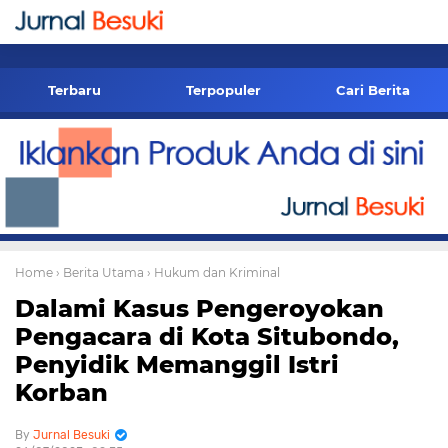
-->
Terbaru
Terpopuler
Cari Berita
Home
› Berita Utama
› Hukum dan Kriminal
Dalami Kasus Pengeroyokan
Pengacara di Kota Situbondo,
Penyidik Memanggil Istri
Korban
Jurnal Besuki