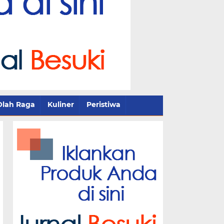
Olah Raga
Kuliner
Peristiwa