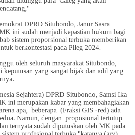
 sudah ditunggu para
Caleg yang akan
endatang,"
Demokrat DPRD Situbondo, Janur Sasra
MK ini sudah menjadi kepastian hukum bagi
bab sistem proporsional terbuka memberikan
ntuk berkontestasi pada Pileg 2024.
unggu oleh seluruh masyarakat Situbondo,
i keputusan yang sangat bijak dan adil yang
arnya.
nesia Sejahtera) DPRD Situbondo, Samsi Ika
MK ini merupakan kabar yang membahagiakan
arena apa,
beberapa
(Fraksi GIS -red) ada
kedua. Namun, dengan
proposional tertutup
 dan ternyata sudah diputuskan oleh MK pada
istem profesional terbuka,"katanya.(ary)