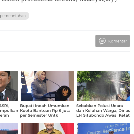
& pemerintahan
Komentar
ASRI,
Bupati Indah Umumkan
Sebabkan Polusi Udara
umpulkan
Kuota Bantuan Rp 6 juta
dan Keluhan Warga, Dinas
erah
per Semester Untk
LH Situbondo Awasi Ketat
Mahasiswa Baru Kurang
PG Asembagus
Mampu