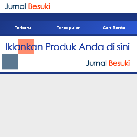
-->
Terbaru
Terpopuler
Cari Berita