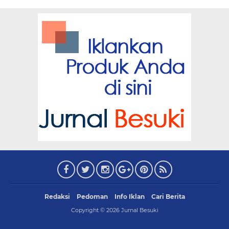
Redaksi
Pedoman
Info Iklan
Cari Berita
Copyright ©
2026
Jurnal Besuki