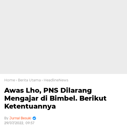
Home
› Berita Utama
› HeadlineNews
Awas Lho, PNS Dilarang
Mengajar di Bimbel. Berikut
Ketentuannya
Jurnal Besuki
29/07/2022
09:57