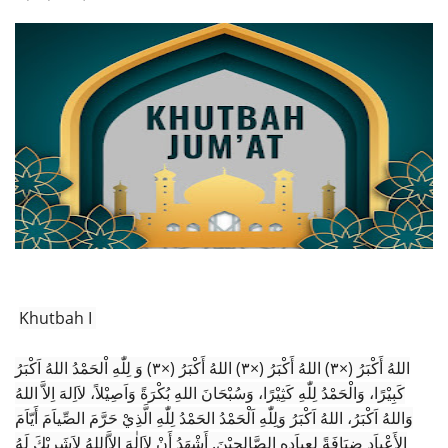
Khutbah I
اللهُ أَكْبَرُ (×٣) اللهُ أَكْبَرُ (×٣) اللهُ أَكْبَرُ (×٣) وَ لِلّٰهِ اْلحَمْدُ اللهُ اَكْبَرُ
كَبِيْرًا، وَالْحَمْدُ لِلّٰهِ كَثِيْرًا، وَسُبْحَانَ اللهِ بُكْرَةً وَاَصِيْلاً، لاَاِلهَ اِلاَّ اللهُ
وَاللهُ اَكْبَرُ، اللهُ اَكْبَرُ وَلِلّٰهِ اَلْحَمْدُ الحَمْدُ لِلّٰهِ الَّذِيْ حَرَّمَ الصِّياَمَ أَيّاَمَ
الأَعْياَدِ ضِيَافَةً لِعِباَدِهِ الصَّالِحِيْنَ. أَشْهَدُ أَنْ لاَإِلٰهَ إِلاَّاللهُ لاَشَرِيْكَ لَهُ