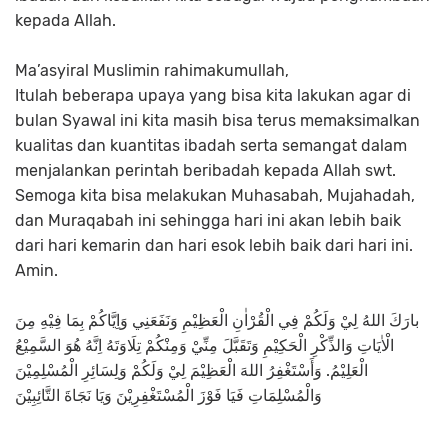
kepada Allah.
Ma’asyiral Muslimin rahimakumullah,
Itulah beberapa upaya yang bisa kita lakukan agar di
bulan Syawal ini kita masih bisa terus memaksimalkan
kualitas dan kuantitas ibadah serta semangat dalam
menjalankan perintah beribadah kepada Allah swt.
Semoga kita bisa melakukan Muhasabah, Mujahadah,
dan Muraqabah ini sehingga hari ini akan lebih baik
dari hari kemarin dan hari esok lebih baik dari hari ini.
Amin.
بارَكَ اللهُ لِيْ وَلَكُمْ فِي الْقُرْاٰنِ الْعَظِيْمِ وَنَفَعَنِي وَاِيَّاكُمْ بِمَا فِيْهِ مِنَ
الْاٰيَاتِ وَالذِّكْرِ الْحَكِيْمِ وَتَقَبَّلَ مِنِّيْ وَمِنْكُمْ تِلَاوَتَهُ اِنَّهُ هُوَ السَّمِيْعُ
الْعَلِيْمُ. وَأَسْتَغْفِرُ اللهَ الْعَظِيْمَ لِيْ وَلَكُمْ وَلِسَائِرِ الْمُسْلِمِيْنَ
وَالْمُسْلِمَاتِ فَيَا فَوْزَ الْمُسْتَغْفِرِيْنَ وَيَا نَجَاةَ التَّائِبِيْنَ