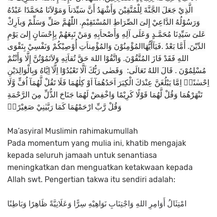
الَّذِيْ جَعَلَ الجَّنَّةَ لِلْمُتَّقِيْنَ وَأَشْهَدُ أَنَّ سَيِّدَناَ وَمَوْلاَنَا مُحَمَّدًا عَبْدُهُ
وَرَسُوْلُهُ الدَّاعِيْ إِلىَ الصِّرَاطِ المُسْتَقِيْمِ. اللّٰهُمَّ صَلِّ وَسَلِّمْ وَباَرِكْ
عَلىَ سَيِّدِنَا مُحَمَّـدٍ وَعَلَى آلِهِ وَأَصْحاَبِهِ وَمَنْ تَبِعَهُمْ بِإِحْسَانٍ إِلىَ يَوْمِ
الدِّيْنَ. أَمَّا بَعْدُ .فَيَآأَيُّهَاالمُؤْمِنُوْنَ وَالمُؤْمِناَتِ أُوْصِيْكُمْ وَنَفْسِيْ بِتَقْوَى
اللهِ فَقَدْ فَازَ المُتَّقُوْنَ. وَاتَّقُوْا اللهَ حَقَّ تُقاَتِهِ وَلاَتَمُوْتُنَّ إِلَّا وَأَنْتُمْ
مُسْلِمُوْنَ . قَالَ اللهُ تَعَالَى: وَقَضٰى رَبُّكَ اَلَّا تَعْبُدُوْٓا اِلَّآ اِيَّاهُ وَبِالْوَالِدَيْنِ
اِحْسٰنًاۗ اِمَّا يَبْلُغَنَّ عِنْدَكَ الْكِبَرَ اَحَدُهُمَآ اَوْ كِلٰهُمَا فَلَا تَقُلْ لَّهُمَآ اُفٍّ وَّلَا
تَنْهَرْهُمَا وَقُلْ لَّهُمَا قَوْلًا كَرِيْمًا وَاخْفِضْ لَهُمَا جَنَاحَ الذُّلِّ مِنَ الرَّحْمَةِ
وَقُلْ رَّبِّ ارْحَمْهُمَا كَمَا رَبَّيٰنِيْ صَغِيْرًاۗ
Ma’asyiral Muslimin rahimakumullah
Pada momentum yang mulia ini, khatib mengajak
kepada seluruh jamaah untuk senantiasa
meningkatkan dan menguatkan ketakwaan kepada
Allah swt. Pengertian takwa itu sendiri adalah:
امْتِثَالُ أَوَامِرِ اللهِ وَاجْتِنَابِ نَوَاهِيْهِ سِرًّا وَعَلَانِيَّةً ظَاهِرًا وَبَاطِنًا